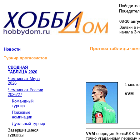
Победите
Победитель
08-10 авгу
Заявки в 
начала 3-г
Прогноз таблицы чемп
Новости
Турнир прогнозистов
СВОДНАЯ
ТАБЛИЦА 2026
Чемпионат Мира
2026
1 место
Чемпионат России
VVM
2026/27
Командный
турнир
Призовые
номинации
Дуэльный турнир
Завершившиеся
VVM
опередил SonicKKK бл
турниры
точно угаданному первому 