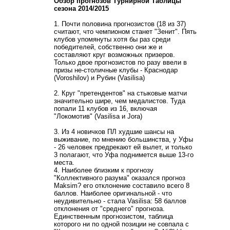
17.08.14
Обзор прогнозов Турнирной Таблицы
сезона 2014/2015
1. Почти половина прогнозистов (18 из 37)
считают, что чемпионом станет "Зенит". Пять
клубов упомянуты хотя бы раз среди
победителей, собственно они же и
составляют круг возможных призеров.
Только двое прогнозистов по разу ввели в
призы не-столичные клубы - Краснодар
(Voroshilov) и Рубин (Vasilisa)
2. Круг "претендентов" на стыковые матчи
значительно шире, чем медалистов. Туда
попали 11 клубов из 16, включая
"Локомотив" (Vasilisa и Jora)
3. Из 4 новичков ПЛ худшие шансы на
выживание, по мнению большинства, у Уфы
- 26 человек предрекают ей вылет, и только
3 полагают, что Уфа поднимется выше 13-го
места.
4. Наиболее близким к прогнозу
"Коллективного разума" оказался прогноз
Maksim? его отклонение составило всего 8
баллов. Наиболее оригинальной - что
неудивительно - стала Vasilisa: 58 баллов
отклонения от "среднего" прогноза.
Единственным прогнозистом, таблица
которого ни по одной позиции не совпала с