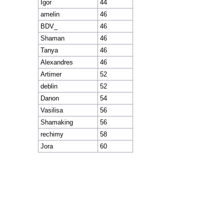
Igor
44
amelin
46
BDV_
46
Shaman
46
Tanya
46
Alexandres
46
Artimer
52
deblin
52
Danon
54
Vasilisa
56
Shamaking
56
rechimy
58
Jora
60