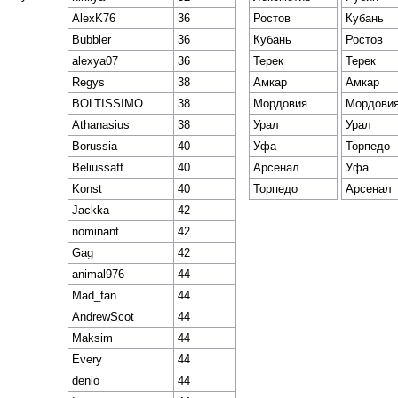
AlexK76
36
Ростов
Кубань
Bubbler
36
Кубань
Ростов
alexya07
36
Терек
Терек
Regys
38
Амкар
Амкар
BOLTISSIMO
38
Мордовия
Мордови
Athanasius
38
Урал
Урал
Borussia
40
Уфа
Торпедо
Beliussaff
40
Арсенал
Уфа
Konst
40
Торпедо
Арсенал
Jackka
42
nominant
42
Gag
42
animal976
44
Mad_fan
44
AndrewScot
44
Maksim
44
Every
44
denio
44