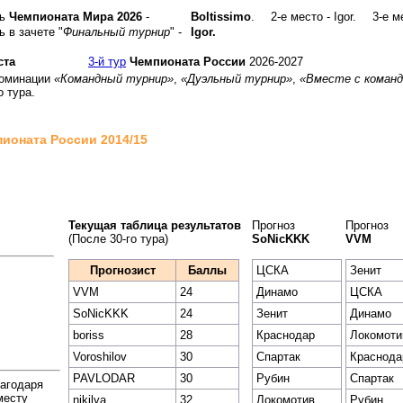
ль
Чемпионата Мира 2026
-
Boltissimo
.
2-е место - Igor.
3-е м
 в зачете "
Финальный турнир
" -
Igor.
ста
3-й тур
Чемпионата России
2026-2027
номинации
«Командный турнир»
,
«Дуэльный турнир»
,
«Вместе с команд
о тура.
ионата России 2014/15
Текущая таблица результатов
Прогноз
Прогноз
(После 30-го тура)
SoNicKKK
VVM
Прогнозист
Баллы
ЦСКА
Зенит
VVM
24
Динамо
ЦСКА
SoNicKKK
24
Зенит
Динамо
boriss
28
Краснодар
Локомоти
Voroshilov
30
Спартак
Краснода
PAVLODAR
30
Рубин
Спартак
агодаря
месту
nikilya
32
Локомотив
Рубин