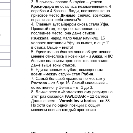
3. В призеры попали 6 клубов – успехи
Краснодара
не остались незамеченными: 4
серебра и 4 бронзы. Люди, поставившие на
призовое место
Динамо
, сейчас, возможно,
спрашивают себя «зачем?»
4. Главным аутсайдером снова стала
Уфа
.
Прошлый год, когда поставленная на
последнее место, она даже стыков
я
избежала, народ мало чему научил. 16
человек поставили Уфу на вылет, и еще 11 –
в стыки. Выше – никто!
5. Удивительно благосклонно общественное
мнение отнеслось к новичкам - и
Анжи
, и
КС
больше половины прогнозистов поставило
даже выше зоны стыков.
6. Единственным клубом, помещенным
всеми «между струй» стал
Рубин
.
7. Самый большой «разлет» по местам у
Ростова
– от 5 до 16. Самый маленький –
естественно, у Зенита – от 1 до 3.
8. Ближе всех к «Коллективному разуму» на
этот раз оказался
PAVLODAR
– 12 баллов.
Дальше всех –
Voroshilov и boriss
– по 38.
Но хотя бы по одной позиции с общим
мнением совпал каждый прогнозист