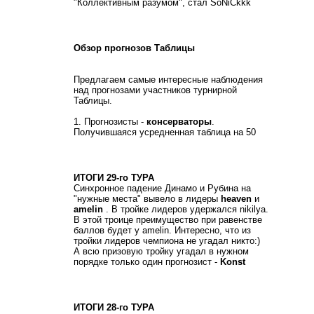
"Коллективным разумом", стал SoNiCkkk
16.08.13
Обзор прогнозов Таблицы
Предлагаем самые интересные наблюдения
над прогнозами участников турнирной
Таблицы.
1. Прогнозисты -
консерваторы
.
Получившаяся усредненная таблица на 50
23.05.13
ИТОГИ 29-го ТУРА
Синхронное падение Динамо и Рубина на
"нужные места" вывело в лидеры
heaven
и
amelin
. В тройке лидеров удержался nikilya.
В этой троице преимущество при равенстве
баллов будет у amelin. Интересно, что из
тройки лидеров чемпиона не угадал никто:)
А всю призовую тройку угадал в нужном
порядке только один прогнозист -
Konst
14.05.13
ИТОГИ 28-го ТУРА