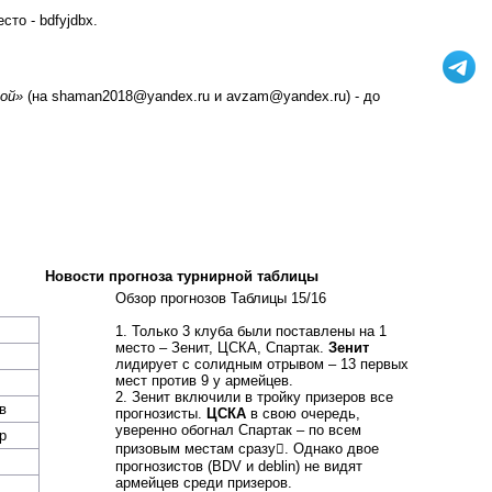
есто - bdfyjdbx.
ой»
(на shaman2018@yandex.ru и avzam@yandex.ru) - до
Новости прогноза турнирной таблицы
14.08.15
Обзор прогнозов Таблицы 15/16
1. Только 3 клуба были поставлены на 1
место – Зенит, ЦСКА, Спартак.
Зенит
лидирует с солидным отрывом – 13 первых
мест против 9 у армейцев.
2. Зенит включили в тройку призеров все
в
прогнозисты.
ЦСКА
в свою очередь,
уверенно обогнал Спартак – по всем
р
призовым местам сразу. Однако двое
прогнозистов (BDV и deblin) не видят
армейцев среди призеров.