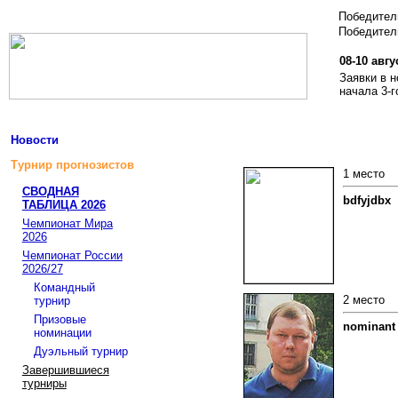
Победите
Победитель
08-10 авгу
Заявки в 
начала 3-г
Новости
Турнир прогнозистов
1 место
СВОДНАЯ
bdfyjdbx
ТАБЛИЦА 2026
Чемпионат Мира
2026
Чемпионат России
2026/27
Командный
2 место
турнир
Призовые
nominant
номинации
Дуэльный турнир
Завершившиеся
турниры