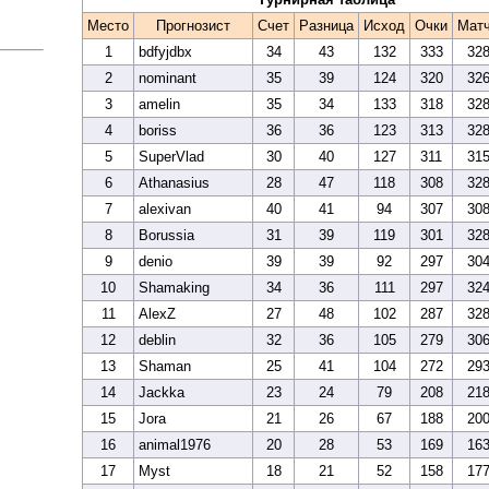
Место
Прогнозист
Счет
Разница
Исход
Очки
Мат
1
bdfyjdbx
34
43
132
333
32
2
nominant
35
39
124
320
32
3
amelin
35
34
133
318
32
4
boriss
36
36
123
313
32
5
SuperVlad
30
40
127
311
31
6
Athanasius
28
47
118
308
32
7
alexivan
40
41
94
307
30
8
Borussia
31
39
119
301
32
9
denio
39
39
92
297
30
10
Shamaking
34
36
111
297
32
11
AlexZ
27
48
102
287
32
12
deblin
32
36
105
279
30
13
Shaman
25
41
104
272
29
14
Jackka
23
24
79
208
21
15
Jora
21
26
67
188
20
16
animal1976
20
28
53
169
16
17
Myst
18
21
52
158
17