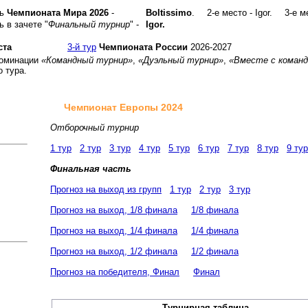
ль
Чемпионата Мира 2026
-
Boltissimo
.
2-е место - Igor.
3-е м
 в зачете "
Финальный турнир
" -
Igor.
ста
3-й тур
Чемпионата России
2026-2027
номинации
«Командный турнир»
,
«Дуэльный турнир»
,
«Вместе с команд
о тура.
Чемпионат Европы 2024
Отборочный турнир
1 тур
2 тур
3 тур
4 тур
5 тур
6 тур
7 тур
8 тур
9 тур
Финальная часть
Прогноз на выход из групп
1 тур
2 тур
3 тур
Прогноз на выход, 1/8 финала
1/8 финала
Прогноз на выход, 1/4 финала
1/4 финала
Прогноз на выход, 1/2 финала
1/2 финала
Прогноз на победителя, Финал
Финал
Турнирная таблица