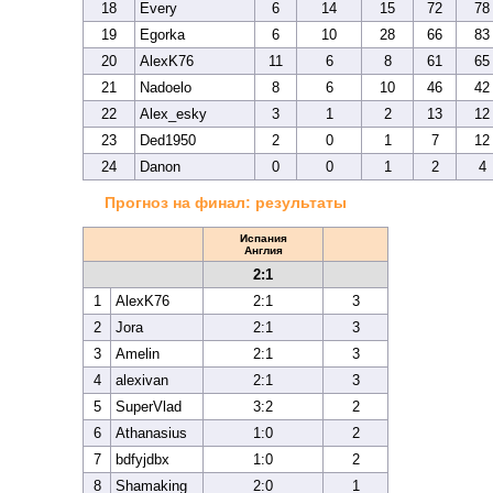
18
Every
6
14
15
72
78
19
Egorka
6
10
28
66
83
20
AlexK76
11
6
8
61
65
21
Nadoelo
8
6
10
46
42
22
Alex_esky
3
1
2
13
12
23
Ded1950
2
0
1
7
12
24
Danon
0
0
1
2
4
Прогноз на финал: результаты
Испания
Англия
2:1
1
AlexK76
2:1
3
2
Jora
2:1
3
3
Amelin
2:1
3
4
alexivan
2:1
3
5
SuperVlad
3:2
2
6
Athanasius
1:0
2
7
bdfyjdbx
1:0
2
8
Shamaking
2:0
1