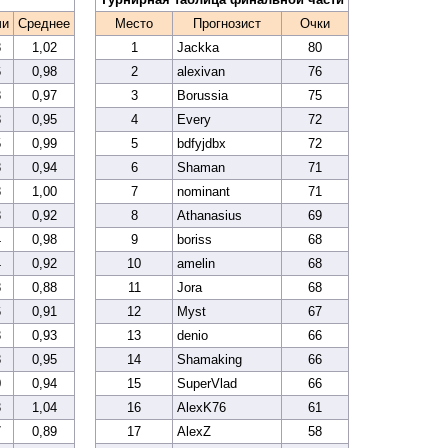
чи
Среднее
Место
Прогнозист
Очки
8
1,02
1
Jackka
80
6
0,98
2
alexivan
76
8
0,97
3
Borussia
75
8
0,95
4
Every
72
5
0,99
5
bdfyjdbx
72
8
0,94
6
Shaman
71
8
1,00
7
nominant
71
8
0,92
8
Athanasius
69
4
0,98
9
boriss
68
4
0,92
10
amelin
68
8
0,88
11
Jora
68
6
0,91
12
Myst
67
3
0,93
13
denio
66
8
0,95
14
Shamaking
66
0
0,94
15
SuperVlad
66
3
1,04
16
AlexK76
61
7
0,89
17
AlexZ
58