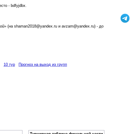
есто - bdfyjdbx.
ой»
(на shaman2018@yandex.ru и avzam@yandex.ru) - до
10 тур
Прогноз на выход из групп
Турнирная таблица финальной части