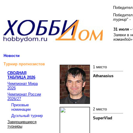
Победите
Победитель
турнир
" -
31 июля - 
Заявки в 
командой»
Новости
Турнир прогнозистов
1 место
СВОДНАЯ
Athanasius
ТАБЛИЦА 2026
Чемпионат Мира
2026
Чемпионат России
2026/27
Призовые
2 место
номинации
Дуэльный турнир
SuperVlad
Завершившиеся
турниры