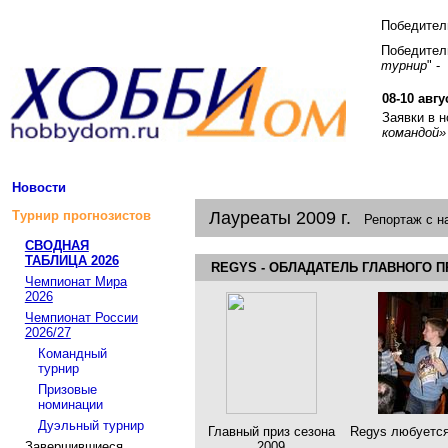
Победите
Победитель
турнир
" -
08-10 авгу
Заявки в 
командой»
Новости
Турнир прогнозистов
Лауреаты 2009 г.
Репортаж с н
СВОДНАЯ
ТАБЛИЦА 2026
REGYS - ОБЛАДАТЕЛЬ ГЛАВНОГО П
Чемпионат Мира
2026
Чемпионат России
2026/27
Командный
турнир
Призовые
номинации
Дуэльный турнир
Главный приз сезона
Regys любуется
Завершившиеся
2009