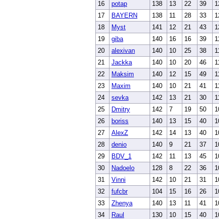
16
potap
138
13
22
39
1
17
BAYERN
138
11
28
33
1
18
Myst
141
12
21
43
1
19
giba
140
16
16
39
1
20
alexivan
140
10
25
38
1
21
Jackka
140
10
20
46
1
22
Maksim
140
12
15
49
1
23
Maxim
140
10
21
41
1
24
sevka
142
13
21
30
1
25
Dmitry
142
7
19
50
1
26
boriss
140
13
15
40
1
27
AlexZ
142
14
13
40
1
28
denio
140
9
21
37
1
29
BDV_1
142
11
13
45
1
30
Nadoelo
128
8
22
36
1
31
Vinni
142
10
21
31
1
32
fufcbr
104
15
16
26
1
33
Zhenya
140
13
11
41
1
34
Raul
130
10
15
40
1