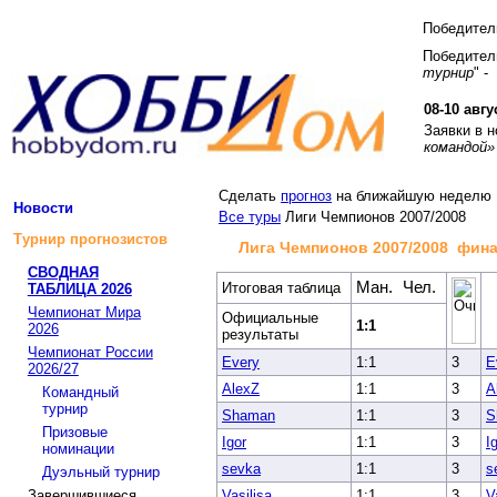
Победите
Победитель
турнир
" -
08-10 авгу
Заявки в 
командой»
Сделать
прогноз
на ближайшую неделю
Новости
Все туры
Лиги Чемпионов 2007/2008
Турнир прогнозистов
Лига Чемпионов 2007/2008 фина
СВОДНАЯ
Ман.
Чел.
Итоговая таблица
ТАБЛИЦА 2026
Чемпионат Мира
Официальные
1:1
2026
результаты
Чемпионат России
Every
1:1
3
E
2026/27
AlexZ
1:1
3
A
Командный
турнир
Shaman
1:1
3
S
Призовые
Igor
1:1
3
I
номинации
sevka
1:1
3
s
Дуэльный турнир
Завершившиеся
Vasilisa
1:1
3
V