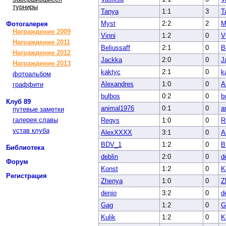
турниры
Tanya
1:1
3
T
Myst
2:2
2
M
Фотогалерея
Награждение 2009
Vinni
1:2
0
V
Награждение 2011
Beliussaff
2:1
0
B
Награждение 2012
Jackka
2:0
0
J
Награждение 2013
kaktyc
2:1
0
k
фотоальбом
Alexandres
1:0
0
A
граффити
bulbos
0:2
0
b
Клуб 89
animal1976
0:1
0
a
путевые заметки
галерея славы
Regys
1:0
0
R
устав клуба
AlexXXXX
3:1
0
A
BDV_1
1:2
0
B
Библиотека
deblin
2:0
0
d
Форум
Konst
1:2
0
K
Регистрация
Zhenya
1:0
0
Z
denio
3:2
0
d
Gag
1:2
0
G
Kulik
1:2
0
K