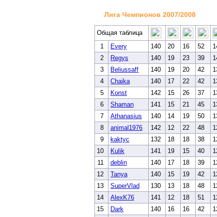
Лига Чемпионов 2007/2008
Общая таблица
1
Every
140
20
16
52
1
2
Regys
140
19
23
39
1
3
Beliussaff
140
19
20
42
1
4
Chaika
140
17
22
42
1
5
Konst
142
15
26
37
1
6
Shaman
141
15
21
45
1
7
Athanasius
140
14
19
50
1
8
animal1976
142
12
22
48
1
9
kaktyc
132
18
18
38
1
10
Kulik
141
19
15
40
1
11
deblin
140
17
18
39
1
12
Tanya
140
15
19
42
1
13
SuperVlad
130
13
18
48
1
14
AlexK76
141
12
18
51
1
15
Dark
140
16
16
42
1