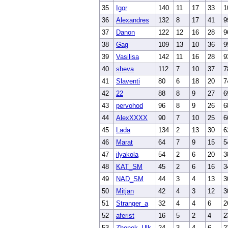
35
Igor
140
11
17
33
1
36
Alexandres
132
8
17
41
9
37
Danon
122
12
16
28
9
38
Gag
109
13
10
36
9
39
Vasilisa
142
11
16
28
9
40
sheva
112
7
10
37
7
41
Slaventi
80
6
18
20
7
42
22
88
8
9
27
6
43
pervohod
96
8
9
26
6
44
AlexXXXX
90
7
10
25
6
45
Lada
134
2
13
30
6
46
Marat
64
7
9
15
5
47
ilyakola
54
2
6
20
3
48
KAT_SM
45
2
6
16
3
49
NAD_SM
44
3
4
13
3
50
Mitjan
42
4
3
12
3
51
Stranger_a
32
4
4
6
2
52
aferist
16
5
2
4
2
53
Zhenek_Ulk
24
3
4
6
2