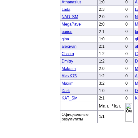
Athanasius
1:0
0
A
Lada
2:3
0
L
NAD_SM
2:0
0
N
MegaPavel
2:0
0
M
boriss
2:1
0
b
giba
1:0
0
g
alexivan
2:1
0
a
Chaika
1:2
0
C
Dmitry
1:2
0
D
Maksim
2:0
0
M
AlexK76
1:2
0
A
Maxim
3:2
0
M
Dark
1:0
0
D
KAT_SM
2:1
0
K
Ман.
Чел.
Официальные
1:1
результаты