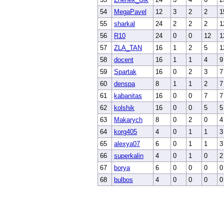
54
MegaPavel
12
3
2
2
1
55
sharkal
24
2
2
2
1
56
R10
24
0
0
12
1
57
ZLA_TAN
16
1
2
5
1
58
docent
16
1
1
4
9
59
Spartak
16
0
2
3
7
60
denspa
8
1
1
2
7
61
kabanitas
16
0
0
7
7
62
kolshik
16
0
0
5
5
63
Makarych
8
0
2
0
4
64
korg405
4
0
1
1
3
65
alexya07
6
0
1
1
3
66
superkalin
4
0
1
0
2
67
borya
6
0
0
0
0
68
bulbos
4
0
0
0
0