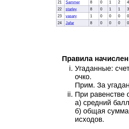
21
Sammer
8
0
1
2
4
22
starley
8
0
1
1
3
23
vasary
1
0
0
0
0
24
Jafar
8
0
0
0
0
Правила начислен
Угаданные: счет 
очко.
Прим. За угадан
При равенстве 
а) средний балл
б) общая сумма 
исходов.