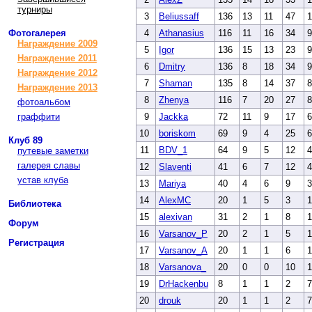
турниры
3
Beliussaff
136
13
11
47
1
Фотогалерея
4
Athanasius
116
11
16
34
9
Награждение 2009
5
Igor
136
15
13
23
9
Награждение 2011
6
Dmitry
136
8
18
34
9
Награждение 2012
7
Shaman
135
8
14
37
8
Награждение 2013
8
Zhenya
116
7
20
27
8
фотоальбом
9
Jackka
72
11
9
17
6
граффити
10
boriskom
69
9
4
25
6
Клуб 89
11
BDV_1
64
9
5
12
4
путевые заметки
галерея славы
12
Slaventi
41
6
7
12
4
устав клуба
13
Mariya
40
4
6
9
3
14
AlexMC
20
1
5
3
1
Библиотека
15
alexivan
31
2
1
8
1
Форум
16
Varsanov_P
20
2
1
5
1
Регистрация
17
Varsanov_A
20
1
1
6
1
18
Varsanova_
20
0
0
10
1
19
DrHackenbu
8
1
1
2
7
20
drouk
20
1
1
2
7