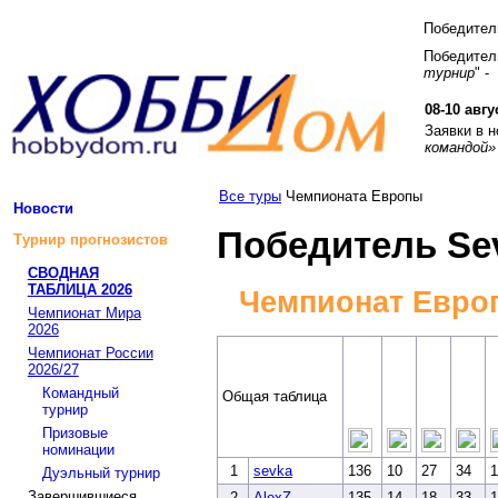
Победите
Победитель
турнир
" -
08-10 авгу
Заявки в 
командой»
Все туры
Чемпионата Европы
Новости
Победитель Se
Турнир прогнозистов
СВОДНАЯ
ТАБЛИЦА 2026
Чемпионат Евро
Чемпионат Мира
2026
Чемпионат России
2026/27
Командный
Общая таблица
турнир
Призовые
номинации
1
sevka
136
10
27
34
1
Дуэльный турнир
Завершившиеся
2
AlexZ
135
14
18
33
1