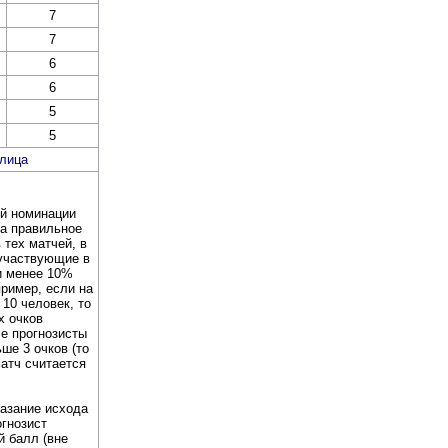
7
7
6
6
5
5
лица
ой номинации
за правильное
 тех матчей, в
 участвующие в
и менее 10%
ример, если на
 10 человек, то
х очков
се прогнозисты
ше 3 очков (то
матч считается
азание исхода
огнозист
й балл (вне