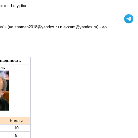
есто - bdfyjdbx.
ой»
(на shaman2018@yandex.ru и avzam@yandex.ru) - до
инальность
ель
Баллы
10
9