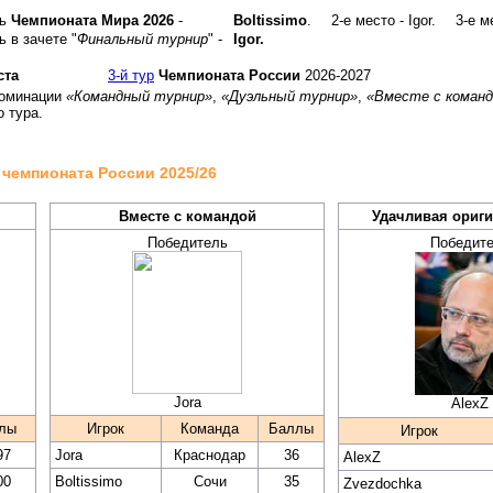
ль
Чемпионата Мира 2026
-
Boltissimo
.
2-е место - Igor.
3-е м
 в зачете "
Финальный турнир
" -
Igor.
ста
3-й тур
Чемпионата России
2026-2027
номинации
«Командный турнир»
,
«Дуэльный турнир»
,
«Вместе с команд
о тура.
чемпионата России 2025/26
Вместе с командой
Удачливая ориг
Победитель
Победит
Jora
AlexZ
лы
Игрок
Команда
Баллы
Игрок
97
Jora
Краснодар
36
AlexZ
00
Boltissimo
Сочи
35
Zvezdochka