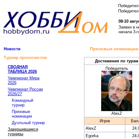
Победите
Победитель
08-10 авгу
Заявки в 
начала 3-г
Призовые номинации 
Новости
Турнир прогнозистов
Достижения по турам
СВОДНАЯ
Победитель
ТАБЛИЦА 2026
Чемпионат Мира
2026
Чемпионат России
2026/27
Командный
турнир
Призовые
AlexZ
номинации
Игрок
Бал
Дуэльный турнир
AlexZ
24,
Завершившиеся
турниры
Egorka
24,