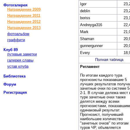
Igor
23,
Фотогалерея
Награждение 2009
deblin
23,
Награждение 2011
boriss
23,
Награждение 2012
Andreyga316
22,
Награждение 2013
Mark
21,
фотоальбом
Shaman
20,
граффити
gunnergunner
20,
Клуб 89
Every
18,
путевые заметки
Полная таблица
галерея славы
устав клуба
Регламент
По итогам каждого тура
Библиотека
прогнозисты показавшие 5
лучших результатов получ
Форум
зачетные очки по системе 5-
Регистрация
2-1. В случае дележа мест 
туре зачетные очки также
делятся между всеми
прогнозистами, показавшим
одинаковый результат.
Прогнозист, получивший
наибольшее количество
"зачетных очков" по итогам
туров ЧР, объявляется