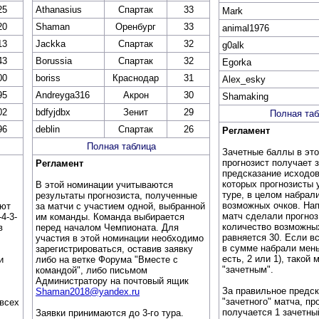
25
Athanasius
Спартак
33
Mark
20
Shaman
Оренбург
33
animal1976
13
Jackka
Спартак
32
g0alk
43
Borussia
Спартак
32
Egorka
00
boriss
Краснодар
31
Alex_esky
95
Andreyga316
Акрон
30
Shamaking
02
bdfyjdbx
Зенит
29
Полная таб
96
deblin
Спартак
26
Регламент
Полная таблица
Зачетные баллы в эт
прогнозист получает 
Регламент
предсказание исходов
которых прогнозисты
В этой номинации учитываются
туре, в целом набрал
результаты прогнозиста, полученные
возможных очков. Нап
ают
за матчи с участием одной, выбранной
матч сделали прогноз
4-3-
им команды. Команда выбирается
количество возможны
в
перед началом Чемпионата. Для
равняется 30. Если в
участия в этой номинации необходимо
в сумме набрали мень
зарегистрироваться, оставив заявку
есть, 2 или 1), такой 
и
либо на ветке Форума "Вместе с
"зачетным".
командой", либо письмом
Администратору на почтовый ящик
За правильное предск
Shaman2018@yandex.ru
"зачетного" матча, пр
 всех
получается 1 зачетны
Заявки принимаются до 3-го тура.