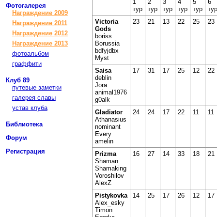
1
2
3
4
5
6
Фотогалерея
тур
тур
тур
тур
тур
ту
Награждение 2009
Victoria
23
21
13
22
25
23
Награждение 2011
Gods
Награждение 2012
boriss
Borussia
Награждение 2013
bdfyjdbx
фотоальбом
Myst
граффити
Saisa
17
31
17
25
12
22
deblin
Клуб 89
Jora
путевые заметки
animal1976
галерея славы
g0alk
устав клуба
Gladiator
24
24
17
22
11
11
Athanasius
Библиотека
nominant
Every
Форум
amelin
Регистрация
Prizma
16
27
14
33
18
21
Shaman
Shamaking
Voroshilov
AlexZ
Pistykovka
14
25
17
26
12
17
Alex_esky
Timon