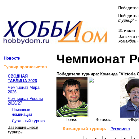
Победите
Победитель
турнир
" -
31 июля - 
Заявки в 
командой»
Чемпионат Р
Новости
Турнир прогнозистов
Победители турнира: Команда "Victoria 
СВОДНАЯ
ТАБЛИЦА 2026
Чемпионат Мира
2026
Чемпионат России
2026/27
Призовые
номинации
boriss
Borussia
bdfyj
Дуэльный турнир
Завершившиеся
Командный турнир.
Регламент
турниры