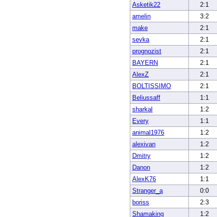
Asketik22
2:1
amelin
3:2
make
2:1
sevka
2:1
prognozist
2:1
BAYERN
2:1
AlexZ
2:1
BOLTISSIMO
2:1
Beliussaff
1:1
sharkal
1:2
Every
1:1
animal1976
1:2
alexivan
1:2
Dmitry
1:2
Danon
1:2
AlexK76
1:1
Stranger_a
0:0
boriss
2:3
Shamaking
1:2