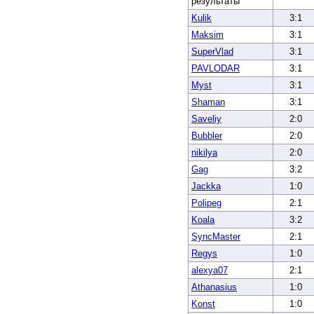
результаты
Kulik
3:1
Maksim
3:1
SuperVlad
3:1
PAVLODAR
3:1
Myst
3:1
Shaman
3:1
Saveliy
2:0
Bubbler
2:0
nikilya
2:0
Gag
3:2
Jackka
1:0
Polipeg
2:1
Koala
3:2
SyncMaster
2:1
Regys
1:0
alexya07
2:1
Athanasius
1:0
Konst
1:0