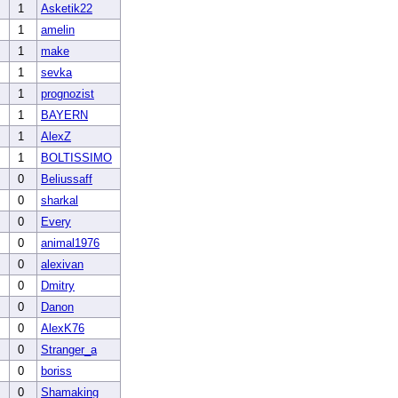
1
Asketik22
1
amelin
1
make
1
sevka
1
prognozist
1
BAYERN
1
AlexZ
1
BOLTISSIMO
0
Beliussaff
0
sharkal
0
Every
0
animal1976
0
alexivan
0
Dmitry
0
Danon
0
AlexK76
0
Stranger_a
0
boriss
0
Shamaking