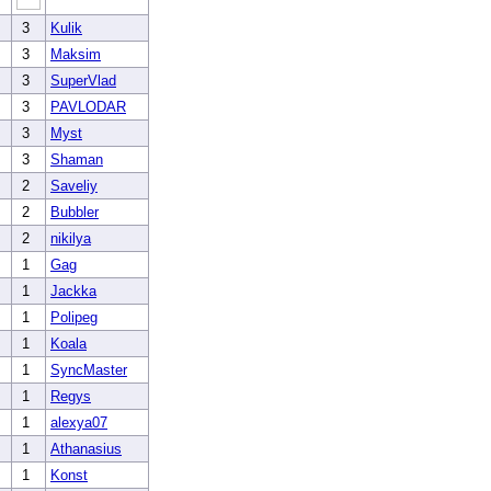
3
Kulik
3
Maksim
3
SuperVlad
3
PAVLODAR
3
Myst
3
Shaman
2
Saveliy
2
Bubbler
2
nikilya
1
Gag
1
Jackka
1
Polipeg
1
Koala
1
SyncMaster
1
Regys
1
alexya07
1
Athanasius
1
Konst