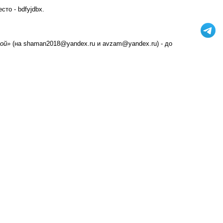
есто - bdfyjdbx.
ой»
(на shaman2018@yandex.ru и avzam@yandex.ru) - до