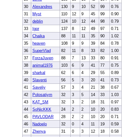
30
Alexandres
130
9
10
52
99
0.76
31
Myst
110
12
9
45
99
0.90
32
deblin
124
10
12
44
98
0.79
33
Igor
137
8
12
49
97
0.71
34
Chaika
88
11
11
35
90
1.02
35
heaven
108
9
9
39
84
0.78
36
SuperVlad
82
11
8
33
82
1.00
37
ForzaJuven
88
7
13
33
80
0.91
38
animal1976
103
6
9
41
77
0.75
39
sharkal
62
6
4
29
55
0.89
40
Slaventi
56
5
3
20
41
0.73
41
Saveliy
57
3
4
21
38
0.67
42
Polosatiym
32
3
5
14
33
1.03
43
KAT_SM
32
3
2
18
31
0.97
44
SoNicKKK
24
2
2
10
20
0.83
45
PAVLODAR
28
2
2
10
20
0.71
46
Nadoelo
32
0
4
11
19
0.59
47
Zhenya
31
0
3
12
18
0.58