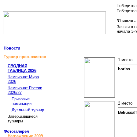
Победите
Победитель
31 июля - 
Заявки в 
начала 3-г
Новости
Турнир прогнозистов
1 место
СВОДНАЯ
boriss
ТАБЛИЦА 2026
Чемпионат Мира
2026
Чемпионат России
2026/27
Призовые
2 место
номинации
Дуэльный турнир
Beliussaff
Завершившиеся
турниры
Фотогалерея
Награждение 2009