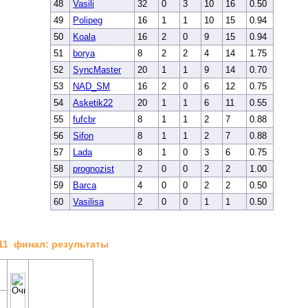
48
Vasili
32
0
3
10
16
0.50
49
Polipeg
16
1
1
10
15
0.94
50
Koala
16
2
0
9
15
0.94
51
borya
8
2
2
4
14
1.75
52
SyncMaster
20
1
1
9
14
0.70
53
NAD_SM
16
2
0
6
12
0.75
54
Asketik22
20
1
1
6
11
0.55
55
fufcbr
8
1
1
2
7
0.88
56
Sifon
8
1
1
2
7
0.88
57
Lada
8
1
0
3
6
0.75
58
prognozist
2
0
0
2
2
1.00
59
Barca
4
0
0
2
2
0.50
60
Vasilisa
2
0
0
1
1
0.50
11 финал: результаты