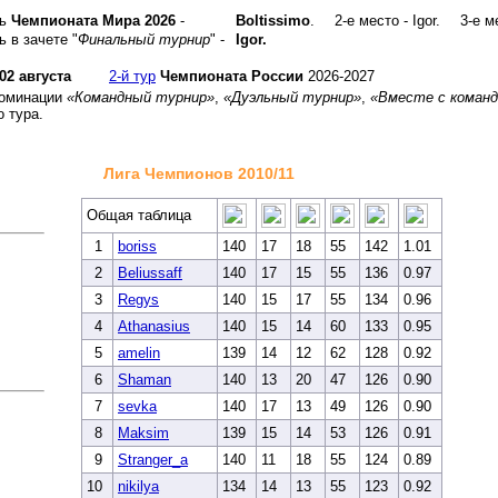
ль
Чемпионата Мира 2026
-
Boltissimo
.
2-е место - Igor.
3-е м
 в зачете "
Финальный турнир
" -
Igor.
02 августа
2-й тур
Чемпионата России
2026-2027
номинации
«Командный турнир»
,
«Дуэльный турнир»
,
«Вместе с команд
о тура.
Лига Чемпионов 2010/11
Общая таблица
1
boriss
140
17
18
55
142
1.01
2
Beliussaff
140
17
15
55
136
0.97
3
Regys
140
15
17
55
134
0.96
4
Athanasius
140
15
14
60
133
0.95
5
amelin
139
14
12
62
128
0.92
6
Shaman
140
13
20
47
126
0.90
7
sevka
140
17
13
49
126
0.90
8
Maksim
139
15
14
53
126
0.91
9
Stranger_a
140
11
18
55
124
0.89
10
nikilya
134
14
13
55
123
0.92