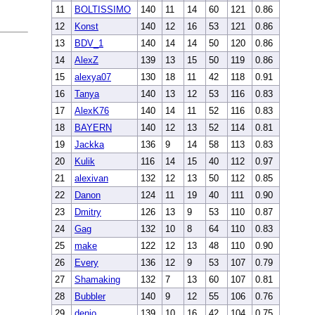
11
BOLTISSIMO
140
11
14
60
121
0.86
12
Konst
140
12
16
53
121
0.86
13
BDV_1
140
14
14
50
120
0.86
14
AlexZ
139
13
15
50
119
0.86
15
alexya07
130
18
11
42
118
0.91
16
Tanya
140
13
12
53
116
0.83
17
AlexK76
140
14
11
52
116
0.83
18
BAYERN
140
12
13
52
114
0.81
19
Jackka
136
9
14
58
113
0.83
20
Kulik
116
14
15
40
112
0.97
21
alexivan
132
12
13
50
112
0.85
22
Danon
124
11
19
40
111
0.90
23
Dmitry
126
13
9
53
110
0.87
24
Gag
132
10
8
64
110
0.83
25
make
122
12
13
48
110
0.90
26
Every
136
12
9
53
107
0.79
27
Shamaking
132
7
13
60
107
0.81
28
Bubbler
140
9
12
55
106
0.76
29
denio
139
10
16
42
104
0.75