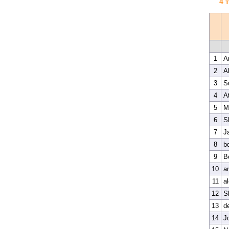
4 
1
A
2
A
3
S
4
A
5
M
6
S
7
J
8
b
9
B
10
a
11
a
12
S
13
d
14
J