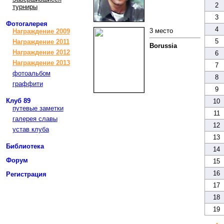
2
турниры
3
Фотогалерея
4
3 место
Награждение 2009
5
Награждение 2011
Borussia
Награждение 2012
6
Награждение 2013
7
фотоальбом
8
граффити
9
Клуб 89
10
путевые заметки
11
галерея славы
12
устав клуба
13
Библиотека
14
Форум
15
16
Регистрация
17
18
19