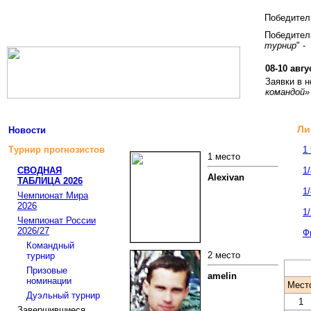
Победите
Победитель
турнир
" -
08-10 авгу
Заявки в 
командой»
Ли
Новости
Турнир прогнозистов
1
1 место
СВОДНАЯ
1
Alexivan
ТАБЛИЦА 2026
1
Чемпионат Мира
2026
1
Чемпионат России
2026/27
Ф
Командный
2 место
турнир
Призовые
amelin
номинации
Мест
Дуэльный турнир
1
Завершившиеся