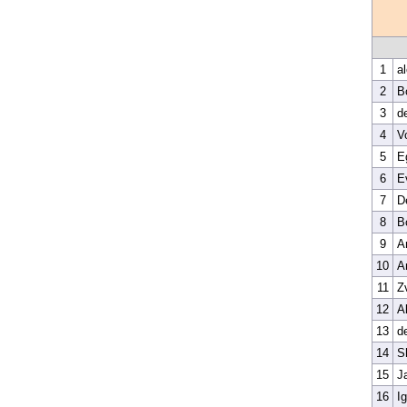
1
a
2
B
3
d
4
V
5
E
6
E
7
D
8
B
9
A
10
A
11
Z
12
A
13
d
14
S
15
J
16
Ig