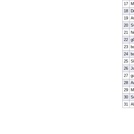
17
M
18
D
19
A
20
S
21
N
22
g
23
b
24
b
25
S
26
J
27
g
28
A
29
M
30
S
31
A