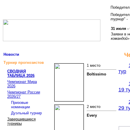
Победите
Победитель
турнир
" -
31 июля - 
Заявки в 
командой»
Ч
Новости
Турнир прогнозистов
1 место
тур
СВОДНАЯ
Boltissimo
ТАБЛИЦА 2026
Чемпионат Мира
2026
19 т
Чемпионат России
2026/27
Призовые
2 место
номинации
29 т
Дуэльный турнир
Every
Завершившиеся
турниры