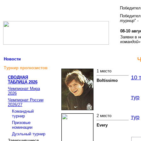
Победите
Победитель
турнир
" -
08-10 авгу
Заявки в 
командой»
Ч
Новости
Турнир прогнозистов
1 место
10 
СВОДНАЯ
Boltissimo
ТАБЛИЦА 2026
Чемпионат Мира
2026
тур
Чемпионат России
2026/27
Командный
2 место
турнир
тур
Призовые
Every
номинации
Дуэльный турнир
Завершившиеся