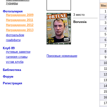
турниры
Мес
Фотогалерея
1
3 место
Награждение 2009
2
Награждение 2011
Borussia
3
Награждение 2012
4
Награждение 2013
5
фотоальбом
граффити
6
7
Клуб 89
8
путевые заметки
Призовые номинации
галерея славы
9
устав клуба
10
11
Библиотека
12
Форум
13
Регистрация
14
15
16
17