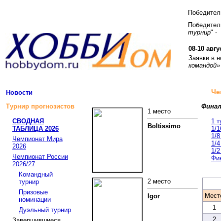
Победите
Победитель
турнир
" -
08-10 авгу
Заявки в 
командой»
Че
Новости
Турнир прогнозистов
Финал
1 место
СВОДНАЯ
1 т
Boltissimo
ТАБЛИЦА 2026
1/
1/
Чемпионат Мира
1/
2026
1/
Чемпионат России
Фин
2026/27
Командный
2 место
турнир
Призовые
Мест
Igor
номинации
1
Дуэльный турнир
2
Завершившиеся