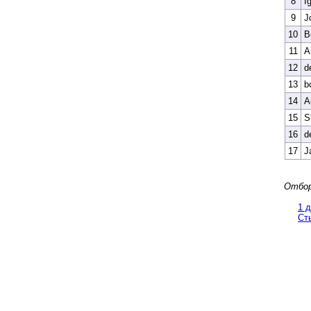
8
I
9
J
10
B
11
A
12
d
13
b
14
A
15
S
16
d
17
J
Отбор
1 
Ст