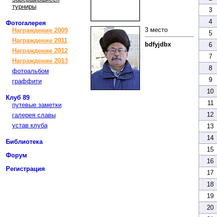
турниры
3
4
Фотогалерея
3 место
Награждение 2009
5
Награждение 2011
bdfyjdbx
6
Награждение 2012
7
Награждение 2013
8
фотоальбом
9
граффити
10
Клуб 89
11
путевые заметки
12
галерея славы
устав клуба
13
14
Библиотека
15
Форум
16
Регистрация
17
18
19
20