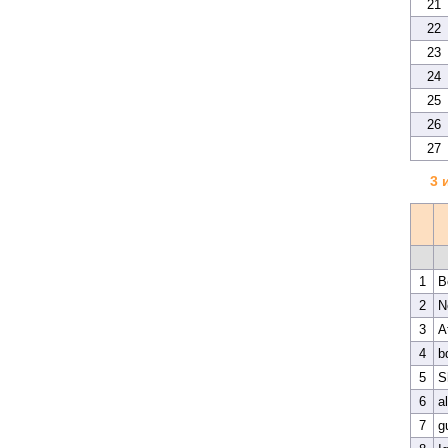
21
22
23
24
25
26
27
3 
1
B
2
N
3
A
4
b
5
S
6
a
7
g